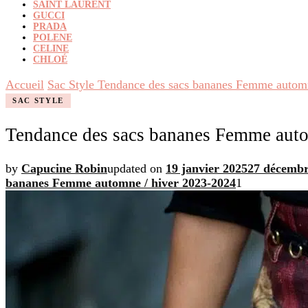
SAINT LAURENT
GUCCI
PRADA
POLENE
CELINE
CHLOÉ
Accueil
Sac Style
Tendance des sacs bananes Femme automn
SAC STYLE
Tendance des sacs bananes Femme auto
by
Capucine Robin
updated on
19 janvier 2025
27 décembr
bananes Femme automne / hiver 2023-2024
1