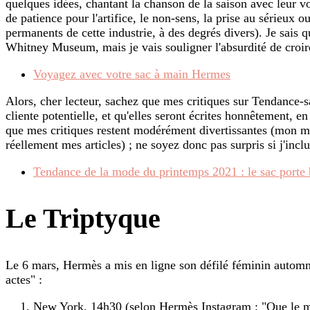
quelques idées, chantant la chanson de la saison avec leur voi
de patience pour l'artifice, le non-sens, la prise au sérieux o
permanents de cette industrie, à des degrés divers). Je sais 
Whitney Museum, mais je vais souligner l'absurdité de croir
Voyagez avec votre sac à main Hermes
Alors, cher lecteur, sachez que mes critiques sur Tendance-
cliente potentielle, et qu'elles seront écrites honnêtement, e
que mes critiques restent modérément divertissantes (mon mari
réellement mes articles) ; ne soyez donc pas surpris si j'in
Tendance de la mode du printemps 2021 : le sac porte b
Le Triptyque
Le 6 mars, Hermès a mis en ligne son défilé féminin automne
actes" :
New York, 14h30 (selon Hermès Instagram : "Que le