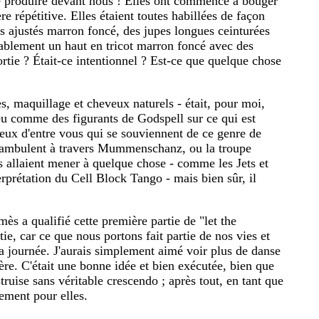
e produire devant nous ! Elles ont commencé à bouger
répétitive. Elles étaient toutes habillées de façon
lés ajustés marron foncé, des jupes longues ceinturées
ablement un haut en tricot marron foncé avec des
ortie ? Était-ce intentionnel ? Est-ce que quelque chose
s, maquillage et cheveux naturels - était, pour moi,
eu comme des figurants de Godspell sur ce qui est
ux d'entre vous qui se souviennent de ce genre de
 déambulent à travers Mummenschanz, ou la troupe
s allaient mener à quelque chose - comme les Jets et
terprétation du Cell Block Tango - mais bien sûr, il
ès a qualifié cette première partie de "let the
e, car ce que nous portons fait partie de nos vies et
journée. J'aurais simplement aimé voir plus de danse
ière. C'était une bonne idée et bien exécutée, bien que
uise sans véritable crescendo ; après tout, en tant que
fement pour elles.