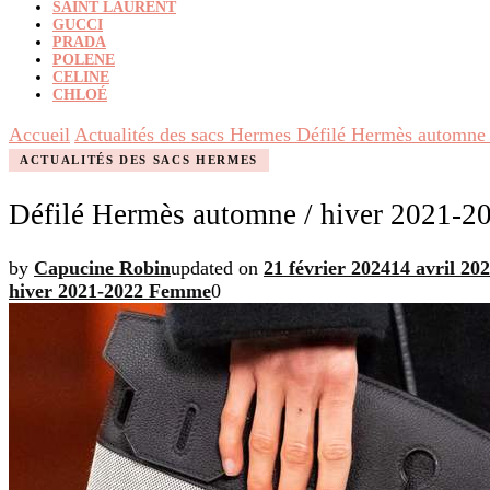
SAINT LAURENT
GUCCI
PRADA
POLENE
CELINE
CHLOÉ
Accueil
Actualités des sacs Hermes
Défilé Hermès automne
ACTUALITÉS DES SACS HERMES
Défilé Hermès automne / hiver 2021-
by
Capucine Robin
updated on
21 février 2024
14 avril 20
hiver 2021-2022 Femme
0