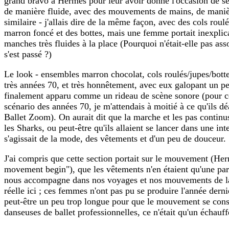
grand bravo à Hermès pour leur avoir donné l'occasion de s
de manière fluide, avec des mouvements de mains, de manière 
similaire - j'allais dire de la même façon, avec des cols rou
marron foncé et des bottes, mais une femme portait inexplic
manches très fluides à la place (Pourquoi n'était-elle pas ass
s'est passé ?)
Le look - ensembles marron chocolat, cols roulés/jupes/botte
très années 70, et très honnêtement, avec eux galopant un p
finalement apparu comme un rideau de scène sonore (pour ce
scénario des années 70, je m'attendais à moitié à ce qu'ils
Ballet Zoom). On aurait dit que la marche et les pas continu
les Sharks, ou peut-être qu'ils allaient se lancer dans une in
s'agissait de la mode, des vêtements et d'un peu de douceur.
J'ai compris que cette section portait sur le mouvement (Herm
movement begin"), que les vêtements n'en étaient qu'une parti
nous accompagne dans nos voyages et nos mouvements de la 
réelle ici ; ces femmes n'ont pas pu se produire l'année dern
peut-être un peu trop longue pour que le mouvement se constr
danseuses de ballet professionnelles, ce n'était qu'un échauf