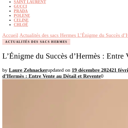
SAINT LAURENT
GUCCI
PRADA
POLENE
CELINE
CHLOÉ
Accueil
Actualités des sacs Hermes
L’Énigme du Succès d’H
ACTUALITÉS DES SACS HERMES
L’Énigme du Succès d’Hermès : Entre V
by
Laure Zehnacker
updated on
19 décembre 2024
21 févr
d’Hermès : Entre Vente au Détail et Revente
0