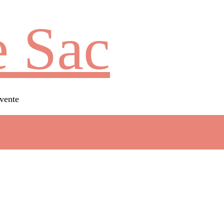
 Sac
vente