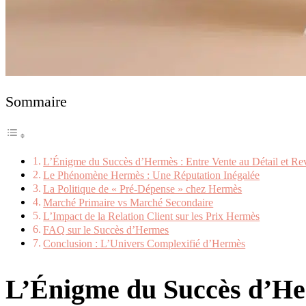
Sommaire
L’Énigme du Succès d’Hermès : Entre Vente au Détail et Re
Le Phénomène Hermès : Une Réputation Inégalée
La Politique de « Pré-Dépense » chez Hermès
Marché Primaire vs Marché Secondaire
L’Impact de la Relation Client sur les Prix Hermès
FAQ sur le Succès d’Hermes
Conclusion : L’Univers Complexifié d’Hermès
L’Énigme du Succès d’He