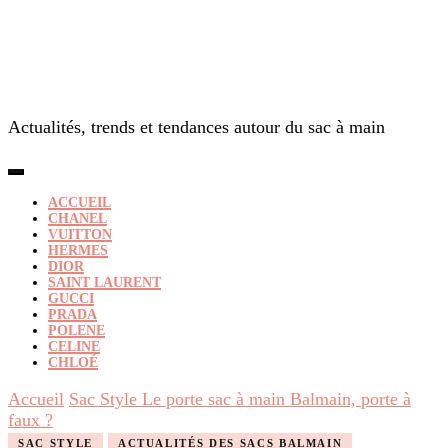
Actualités, trends et tendances autour du sac à main
ACCUEIL
CHANEL
VUITTON
HERMES
DIOR
SAINT LAURENT
GUCCI
PRADA
POLENE
CELINE
CHLOÉ
Accueil
Sac Style
Le porte sac à main Balmain, porte à
faux ?
SAC STYLE
ACTUALITÉS DES SACS BALMAIN